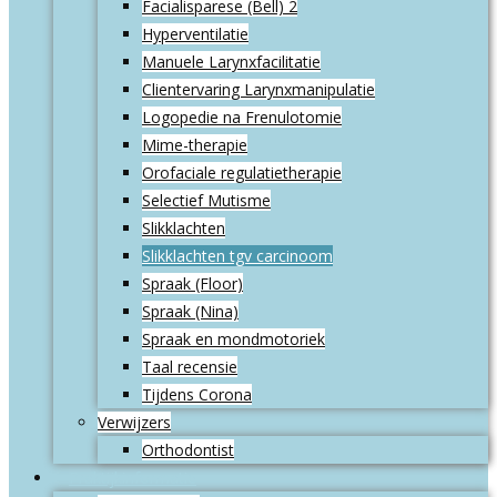
Facialisparese (Bell) 2
Hyperventilatie
Manuele Larynxfacilitatie
Clientervaring Larynxmanipulatie
Logopedie na Frenulotomie
Mime-therapie
Orofaciale regulatietherapie
Selectief Mutisme
Slikklachten
Slikklachten tgv carcinoom
Spraak (Floor)
Spraak (Nina)
Spraak en mondmotoriek
Taal recensie
Tijdens Corona
Verwijzers
Orthodontist
Praktijkinformatie