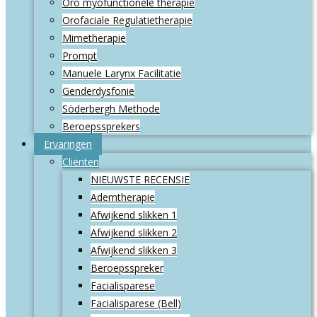
Oro myofunctionele therapie
Orofaciale Regulatietherapie
Mimetherapie
Prompt
Manuele Larynx Facilitatie
Genderdysfonie
Söderbergh Methode
Beroepssprekers
Ervaringen
Cliënten
NIEUWSTE RECENSIE
Ademtherapie
Afwijkend slikken 1
Afwijkend slikken 2
Afwijkend slikken 3
Beroepsspreker
Facialisparese
Facialisparese (Bell)