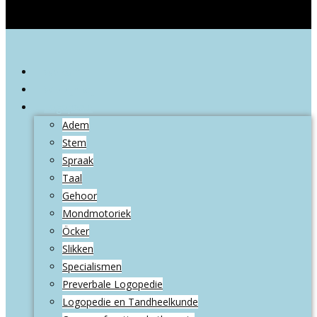
Welkom
Wie zijn wij
Logopedie
Adem
Stem
Spraak
Taal
Gehoor
Mondmotoriek
Öcker
Slikken
Specialismen
Preverbale Logopedie
Logopedie en Tandheelkunde