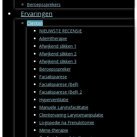
Beroepssprekers
Ervaringen
Cliënten
NIEUWSTE RECENSIE
Ademtherapie
Afwijkend slikken 1
Afwijkend slikken 2
Afwijkend slikken 3
Beroepsspreker
Facialisparese
Facialisparese (Bell)
Facialisparese (Bell) 2
Hyperventilatie
Manuele Larynxfacilitatie
Clientervaring Larynxmanipulatie
Logopedie na Frenulotomie
Mime-therapie