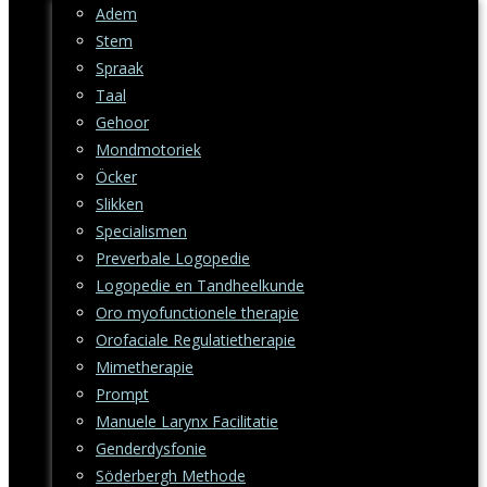
Adem
Stem
Spraak
Taal
Gehoor
Mondmotoriek
Öcker
Slikken
Specialismen
Preverbale Logopedie
Logopedie en Tandheelkunde
Oro myofunctionele therapie
Orofaciale Regulatietherapie
Mimetherapie
Prompt
Manuele Larynx Facilitatie
Genderdysfonie
Söderbergh Methode