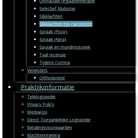
Orofaciale regulatietherapie
Selectief Mutisme
Slikklachten
Slikklachten tgv carcinoom
Spraak (Floor)
Spraak (Nina)
Spraak en mondmotoriek
Taal recensie
Tijdens Corona
Verwijzers
Orthodontist
Praktijkinformatie
Telelogopedie
Privacy Policy
Werkwijze
Direct Toegankelijke Logopedie
Betalingsvoorwaarden
Klachtenregeling