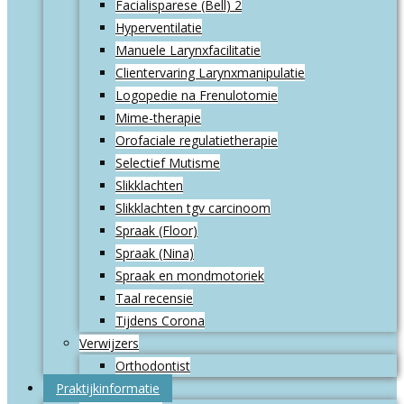
Facialisparese (Bell) 2
Hyperventilatie
Manuele Larynxfacilitatie
Clientervaring Larynxmanipulatie
Logopedie na Frenulotomie
Mime-therapie
Orofaciale regulatietherapie
Selectief Mutisme
Slikklachten
Slikklachten tgv carcinoom
Spraak (Floor)
Spraak (Nina)
Spraak en mondmotoriek
Taal recensie
Tijdens Corona
Verwijzers
Orthodontist
Praktijkinformatie