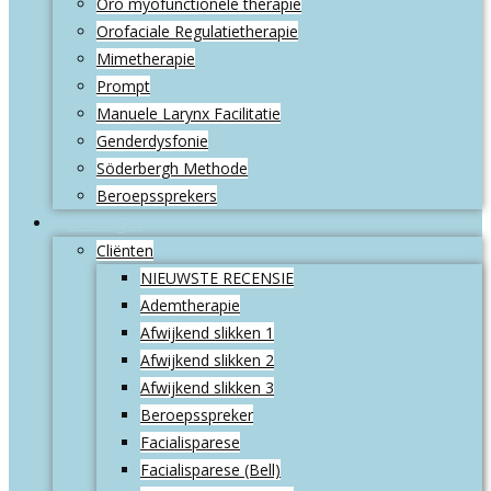
Oro myofunctionele therapie
Orofaciale Regulatietherapie
Mimetherapie
Prompt
Manuele Larynx Facilitatie
Genderdysfonie
Söderbergh Methode
Beroepssprekers
Ervaringen
Cliënten
NIEUWSTE RECENSIE
Ademtherapie
Afwijkend slikken 1
Afwijkend slikken 2
Afwijkend slikken 3
Beroepsspreker
Facialisparese
Facialisparese (Bell)