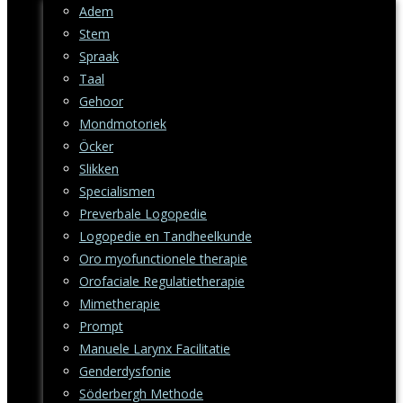
Adem
Stem
Spraak
Taal
Gehoor
Mondmotoriek
Öcker
Slikken
Specialismen
Preverbale Logopedie
Logopedie en Tandheelkunde
Oro myofunctionele therapie
Orofaciale Regulatietherapie
Mimetherapie
Prompt
Manuele Larynx Facilitatie
Genderdysfonie
Söderbergh Methode