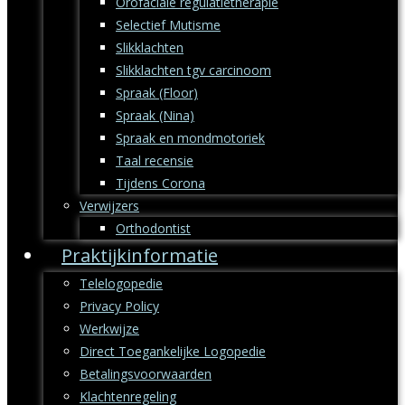
Orofaciale regulatietherapie
Selectief Mutisme
Slikklachten
Slikklachten tgv carcinoom
Spraak (Floor)
Spraak (Nina)
Spraak en mondmotoriek
Taal recensie
Tijdens Corona
Verwijzers
Orthodontist
Praktijkinformatie
Telelogopedie
Privacy Policy
Werkwijze
Direct Toegankelijke Logopedie
Betalingsvoorwaarden
Klachtenregeling