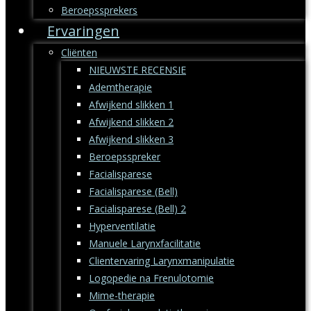
Beroepssprekers
Ervaringen
Cliënten
NIEUWSTE RECENSIE
Ademtherapie
Afwijkend slikken 1
Afwijkend slikken 2
Afwijkend slikken 3
Beroepsspreker
Facialisparese
Facialisparese (Bell)
Facialisparese (Bell) 2
Hyperventilatie
Manuele Larynxfacilitatie
Clientervaring Larynxmanipulatie
Logopedie na Frenulotomie
Mime-therapie