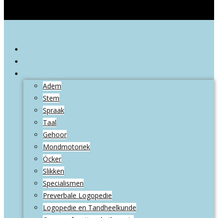
Welkom
Wie zijn wij
Logopedie
Adem
Stem
Spraak
Taal
Gehoor
Mondmotoriek
Öcker
Slikken
Specialismen
Preverbale Logopedie
Logopedie en Tandheelkunde