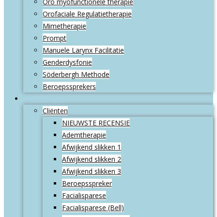
Oro myofunctionele therapie
Orofaciale Regulatietherapie
Mimetherapie
Prompt
Manuele Larynx Facilitatie
Genderdysfonie
Söderbergh Methode
Beroepssprekers
Ervaringen
Cliënten
NIEUWSTE RECENSIE
Ademtherapie
Afwijkend slikken 1
Afwijkend slikken 2
Afwijkend slikken 3
Beroepsspreker
Facialisparese
Facialisparese (Bell)