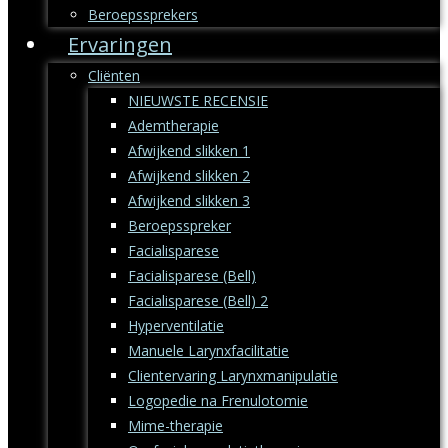
Beroepssprekers
Ervaringen
Cliënten
NIEUWSTE RECENSIE
Ademtherapie
Afwijkend slikken 1
Afwijkend slikken 2
Afwijkend slikken 3
Beroepsspreker
Facialisparese
Facialisparese (Bell)
Facialisparese (Bell) 2
Hyperventilatie
Manuele Larynxfacilitatie
Clientervaring Larynxmanipulatie
Logopedie na Frenulotomie
Mime-therapie