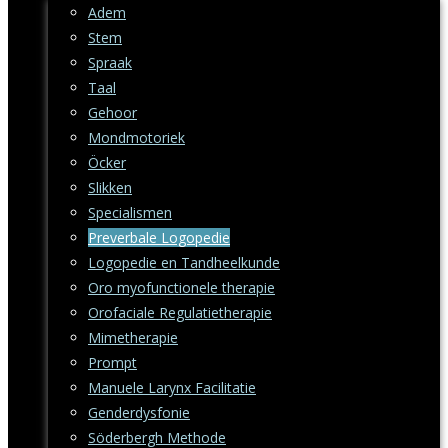
Adem
Stem
Spraak
Taal
Gehoor
Mondmotoriek
Öcker
Slikken
Specialismen
Preverbale Logopedie
Logopedie en Tandheelkunde
Oro myofunctionele therapie
Orofaciale Regulatietherapie
Mimetherapie
Prompt
Manuele Larynx Facilitatie
Genderdysfonie
Söderbergh Methode