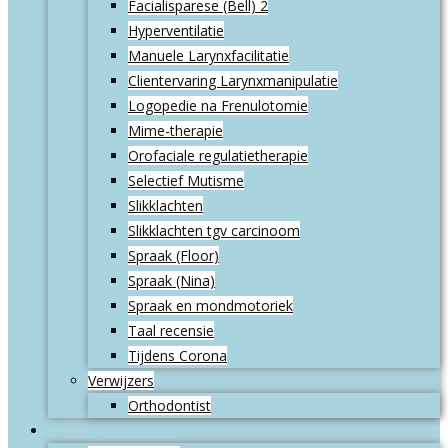
Facialisparese (Bell) 2
Hyperventilatie
Manuele Larynxfacilitatie
Clientervaring Larynxmanipulatie
Logopedie na Frenulotomie
Mime-therapie
Orofaciale regulatietherapie
Selectief Mutisme
Slikklachten
Slikklachten tgv carcinoom
Spraak (Floor)
Spraak (Nina)
Spraak en mondmotoriek
Taal recensie
Tijdens Corona
Verwijzers
Orthodontist
Praktijkinformatie