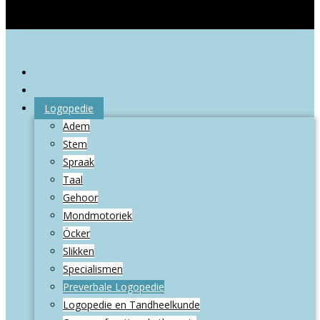
Welkom
Wie zijn wij
Logopedie
Adem
Stem
Spraak
Taal
Gehoor
Mondmotoriek
Öcker
Slikken
Specialismen
Preverbale Logopedie
Logopedie en Tandheelkunde