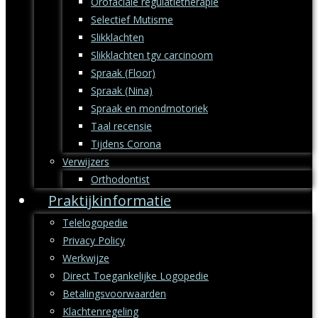
Orofaciale regulatietherapie
Selectief Mutisme
Slikklachten
Slikklachten tgv carcinoom
Spraak (Floor)
Spraak (Nina)
Spraak en mondmotoriek
Taal recensie
Tijdens Corona
Verwijzers
Orthodontist
Praktijkinformatie
Telelogopedie
Privacy Policy
Werkwijze
Direct Toegankelijke Logopedie
Betalingsvoorwaarden
Klachtenregeling